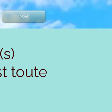
More
(s)
st toute