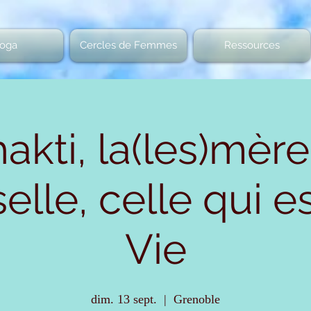
oga
Cercles de Femmes
Ressources
akti, la(les)mère
elle, celle qui e
Vie
dim. 13 sept.
  |  
Grenoble